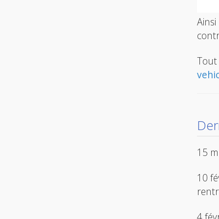
Ainsi
contr
Tout 
vehic
Der
15 ma
10 fé
rentr
4 fév