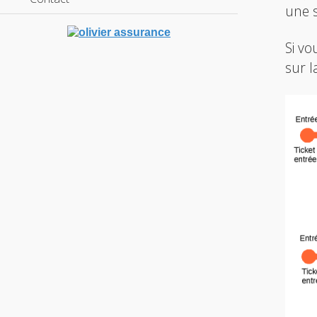
une s
Si vo
sur 