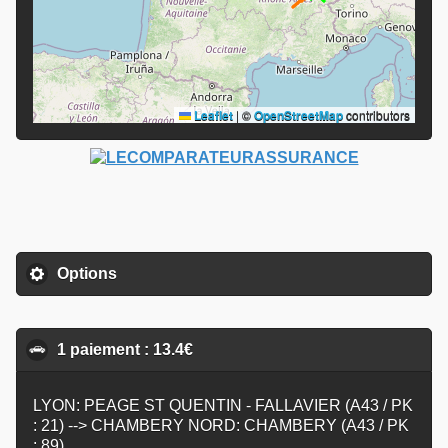
Leaflet
|
©
OpenStreetMap
contributors
Options
click to expand contents
1 paiement : 13.4€
click to collapse contents
LYON: PEAGE ST QUENTIN - FALLAVIER (A43 / PK
: 21) --> CHAMBERY NORD: CHAMBERY (A43 / PK
: 89)