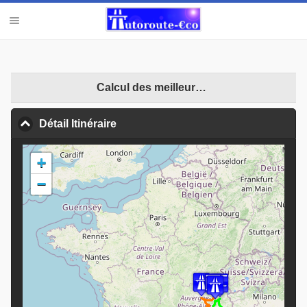
Calcul des meilleures opportunités
Détail Itinéraire
click to collapse contents
+
−